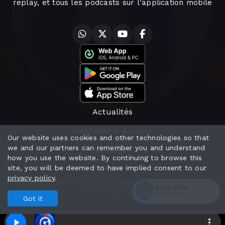
replay, et tous les podcasts sur l’application mobile
Actualités
Programme du Jour
Our website uses cookies and other technologies so that
we and our partners can remember you and understand
Messages
how you use the website. By continuing to browse this
site, you will be deemed to have implied consent to our
Contact
privacy policy
.
© 2026 geantradio - Tous droits réservés - Mentions Légales
Live chat
Powered by
Online:
0
Got it
Enter