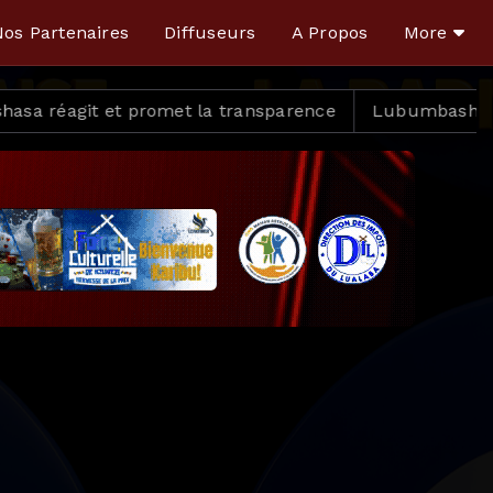
os Partenaires
Diffuseurs
A Propos
More
romet la transparence
Lubumbashi : Lusonga ferme, et