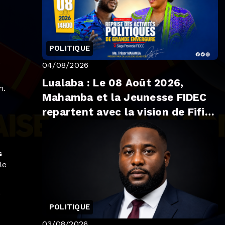
POLITIQUE
t
04/08/2026
Lualaba : Le 08 Août 2026,
n.
Mahamba et la Jeunesse FIDEC
repartent avec la vision de Fifi
Masuka
s
le
,
POLITIQUE
03/08/2026