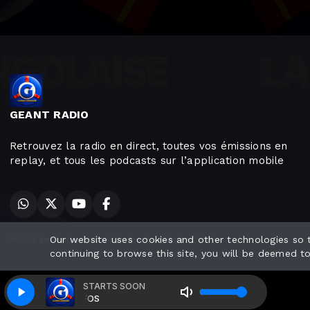
GEANT RADIO
Retrouvez la radio en direct, toutes vos émissions en
replay, et tous les podcasts sur l’application mobile
Our website uses cookies and other technologies so
© 2026 geantradio - Tous droits réservés - Mentions Légales
continuing to browse this site, you will be deemed t
STARTS SOON
DW INFOS
DW INFOS