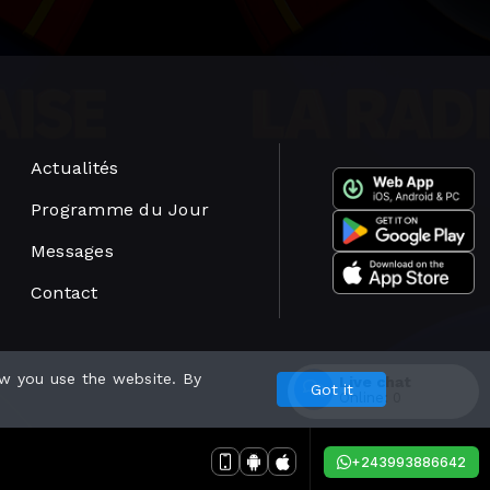
Actualités
Programme du Jour
Messages
Contact
w you use the website. By
Powered by
Live chat
Got it
Online:
0
Enter
+243993886642