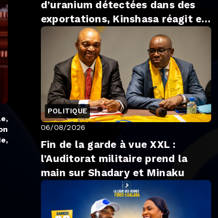
d’uranium détectées dans des
exportations, Kinshasa réagit et
promet la transparence
POLITIQUE
e,
06/08/2026
on
e,
Fin de la garde à vue XXL :
l’Auditorat militaire prend la
main sur Shadary et Minaku