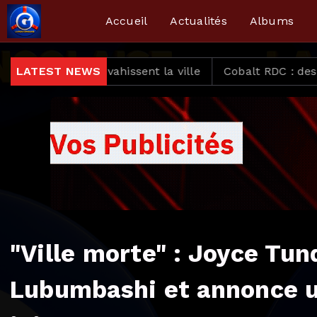
Accueil
Actualités
Albums
nvahissent la ville
LATEST NEWS
Cobalt RDC : des traces d’uraniu
"Ville morte" : Joyce Tu
Lubumbashi et annonce un