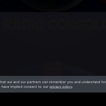
 that we and our partners can remember you and understand ho
o have implied consent to our
privacy policy
.