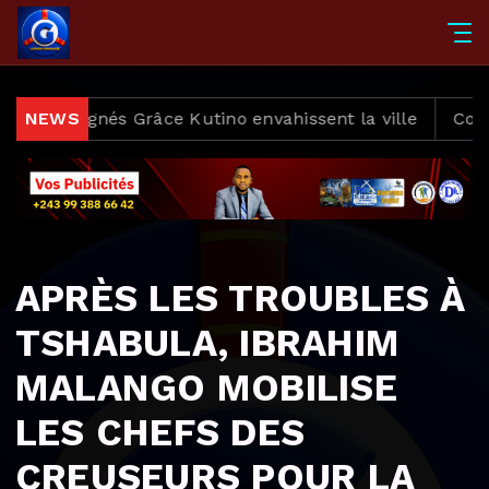
x » signés Grâce Kutino envahissent la ville
NEWS
Cobalt R
APRÈS LES TROUBLES À
TSHABULA, IBRAHIM
MALANGO MOBILISE
LES CHEFS DES
CREUSEURS POUR LA