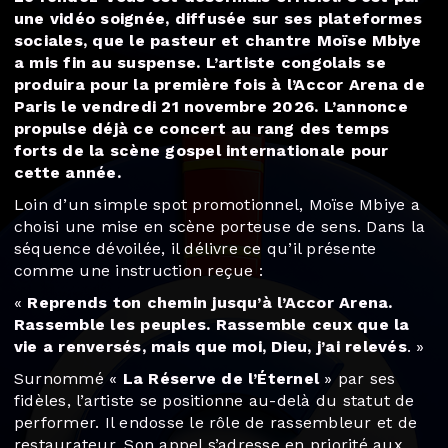
une vidéo soignée, diffusée sur ses plateformes
sociales, que le pasteur et chantre Moïse Mbiye
a mis fin au suspense. L’artiste congolais se
produira pour la première fois à l’Accor Arena de
Paris le vendredi 21 novembre 2026. L’annonce
propulse déjà ce concert au rang des temps
forts de la scène gospel internationale pour
cette année.
Loin d’un simple spot promotionnel, Moïse Mbiye a
choisi une mise en scène porteuse de sens. Dans la
séquence dévoilée, il délivre ce qu’il présente
comme une instruction reçue :
«
Reprends ton chemin jusqu’à l’Accor Arena.
Rassemble les peuples. Rassemble ceux que la
vie a renversés, mais que moi, Dieu, j’ai relevés
. »
Surnommé «
La Réserve de l’Éternel
» par ses
fidèles, l’artiste se positionne au-delà du statut de
performer. Il endosse le rôle de rassembleur et de
restaurateur. Son appel s’adresse en priorité aux