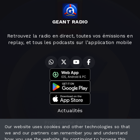
GEANT RADIO
Retrouvez la radio en direct, toutes vos émissions en
replay, et tous les podcasts sur l’application mobile
Actualités
Programme du Jour
Our website uses cookies and other technologies so that
we and our partners can remember you and understand
Messages
how you use the website. By continuing to browse this