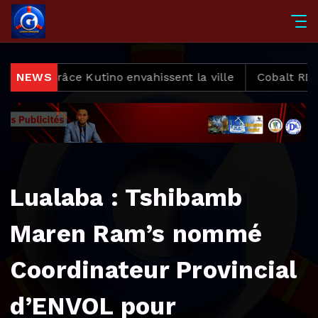
âce Kutino envahissent la ville
NEWS
Cobalt RDC : des tra
Lualaba : Tshibamb
Maren Ram’s nommé
Coordinateur Provincial
d’ENVOL pour