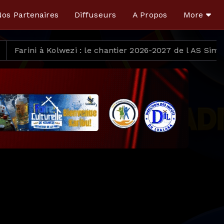
os Partenaires
Diffuseurs
A Propos
More
tier 2026-2027 de l AS Simba est lancé avant même l’arri