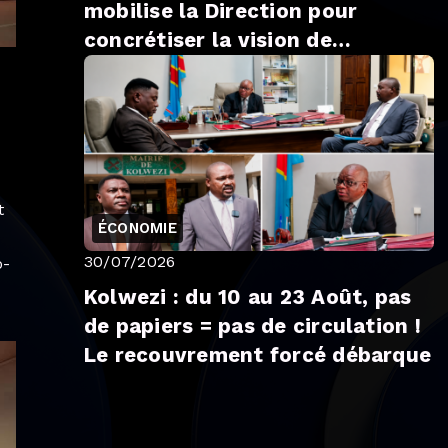
mobilise la Direction pour
concrétiser la vision de
modernisation de Fifi MASUKA
SAINI
t
ÉCONOMIE
30/07/2026
o-
Kolwezi : du 10 au 23 Août, pas
de papiers = pas de circulation !
Le recouvrement forcé débarque