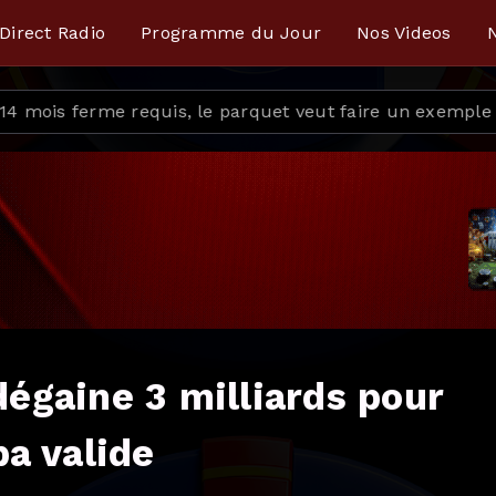
Direct Radio
Programme du Jour
Nos Videos
N
uet veut faire un exemple
Farini à Kolwezi : le chan
dégaine 3 milliards pour
a valide