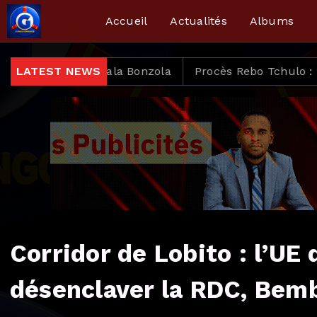
Accueil
Actualités
Albums
LATEST NEWS
Procès Rebo Tchulo : 14 mois ferme requis, le parq
Corridor de Lobito : l’UE 
désenclaver la RDC, Bemb